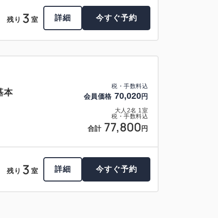
3
詳細
今すぐ予約
残り
室
税・手数料込
基本
70,020
会員価格
円
大人
2
名
1
室
税・手数料込
77,800
合計
円
3
詳細
今すぐ予約
残り
室