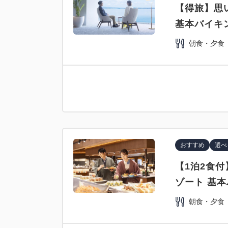
【得旅】思
基本バイキ
朝食・夕食
おすすめ
選べ
【1泊2食
ゾート 基
朝食・夕食