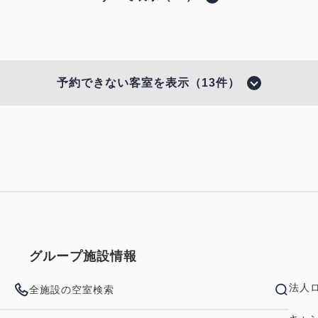
るオプション
カニを愉しむ贅沢プラン
ラン】本ズワイガニ宝楽蒸し付1泊2食 基本バイキン
予約できない客室を表示（13件）
現地払い・Web決済
in 15:00~ 19:00 / out 11:00まで
ドツイン シャワーのみ
2
禁煙
37.00m
1~3名
シングルサ
Wi-Fiあり（無料）
■設備・アメニティ■ 冷暖房空調・温水洗浄便座・
ン
トル・お茶セット・フェイスタオル・バスタオル・
グループ施設情報
ラン】能登産和牛ステーキ付1泊2食 基本バイキング
色・柄をお選びいただけます。 ※平米数は踏込・お手
法人
全施設の空室検索
現地払い・Web決済
in 15:00~ 19:00 / out 11:00まで
空室なし