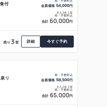
税・手数料込
2食付
54,000
会員価格
円
大人
2
名
1
室
税・手数料込
60,000
合計
円
3
詳細
今すぐ予約
残り
室
税・手数料込
温泉リ
58,500
会員価格
円
大人
2
名
1
室
税・手数料込
65,000
合計
円