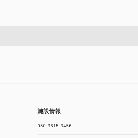
おすすめ
選べ
【グルメプ
ラン
朝食・夕食
【禁煙】スタンダード和ベッ
選べるオプショ
施設情報
【グルメプ
ン
050-3615-3456
朝食・夕食