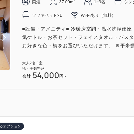
2
禁煙
37.00m
1~3名
シング
ソファベッド×1
Wi-Fiあり（無料）
■設備・アメニティ■ 冷暖房空調・温水洗浄便座
気ケトル・お茶セット・フェイスタオル・バスタ
お好きな色・柄をお選びいただけます。 ※平米数
大人
2
名
1
室
税・手数料込
54,000
合計
円~
るオプション