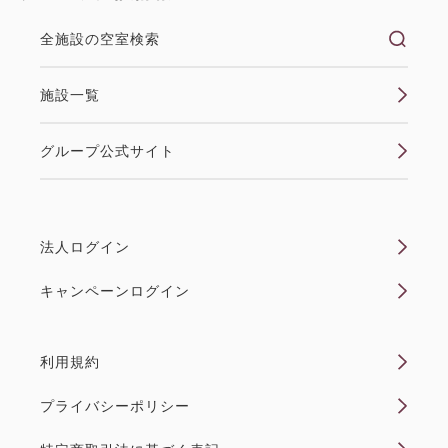
バス/トイレ（ウォシュレット付）/冷暖房/金庫/TV/冷
カニを愉しむ贅沢プラン
蔵庫（空）/ポット/ドライヤー/加湿付き空気清浄機
全施設の空室検索
【アメニティ他】 お茶...
【グルメプラン】本ズワイガニ宝楽蒸
し付1泊2食 基本バイキングプラン
施設一覧
空室なし
詳細
朝食・夕食
現地払い・Web決済
グループ公式サイト
in 15:00~ 19:00 / out 11:00まで
空室カレンダー
税・手数料込
法人ログイン
45,180
会員価格
円
大人
2
名
1
室
キャンペーンログイン
税・手数料込
50,200
合計
円
利用規約
【禁煙】スタンダード和室10畳内風
1
呂あり(オーシャンビュー)
詳細
今すぐ予約
プライバシーポリシー
残り
室