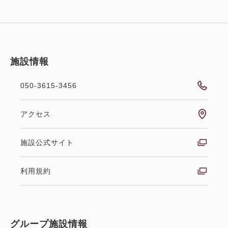
朝食・夕食
現地払い・Web決済
in 15:00~ 19:00 / out 11:00まで
施設情報
税・手数料込
50,220
会員価格
円
050-3615-3456
大人
2
名
1
室
税・手数料込
55,800
【禁煙】スタンダード和室12.5畳内
アクセス
合計
円
風呂あり(オーシャンビュー)
施設公式サイト
1
詳細
今すぐ予約
残り
室
禁煙
12.00畳
1~5名
布団×5
利用規約
Wi-Fiあり（無料）
窓から雄大な日本海を望む和室。 【ご注意】 ・全室
おすすめ
選べるオプション
禁煙。喫煙所は3階をご利用ください。 【主な設備】
グループ施設情報