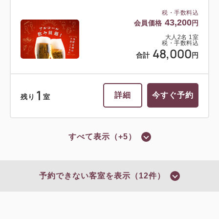
税・手数料込
43,200
会員価格
円
大人
2
名
1
室
税・手数料込
48,000
合計
円
1
詳細
今すぐ予約
残り
室
すべて表示（+5）
おすすめ
選べるオプション
カニを愉しむ贅沢プラン
予約できない客室を表示（12件）
【グルメプラン】本ズワイガニ食べ放
題（ツメ、脚）付1泊2食 基本バイキ
ングプラン