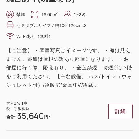
2
禁煙
16.00m
1~2名
セミダブルサイズ / 幅100-120cm×2
Wi-Fiあり（無料）
【ご注意】 ・客室写真はイメージです。 ・海は見え
ません。眺望は屋根の訳あり部屋になります。 ・お
部屋に行く際、階段有り。 ・全室禁煙。喫煙所は3階
をご利用ください。 【主な設備】 バス/トイレ（ウォ
シュレット付）/冷暖房/金庫/TV/冷蔵...
大人
2
名
1
室
税・手数料込
詳細
35,640
合計
円~