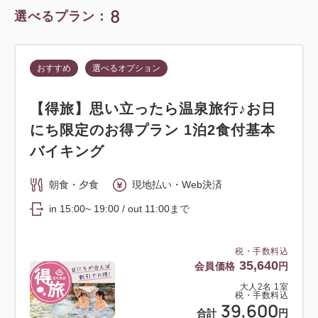
8
選べるプラン：
おすすめ
選べるオプション
【得旅】思い立ったら温泉旅行♪お日
にち限定のお得プラン 1泊2食付基本
バイキング
朝食・夕食
現地払い・Web決済
in 15:00~ 19:00 / out 11:00まで
税・手数料込
35,640
会員価格
円
大人
2
名
1
室
税・手数料込
39,600
合計
円