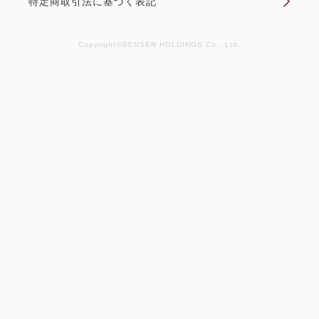
特定商取引法に基づく表記
禁煙
10.00畳
1~4名
布団×4
Wi-Fiあり（無料）
Copyright©GENSEN HOLDINGS Co., Ltd.
選べるオプション
窓から雄大な日本海を望む和室。 【ご注意】 ・お部
屋に行く際、階段有り。 ・全室禁煙。喫煙所は3階を
【グルメプラン】村上牛の陶板焼き付
ご利用ください。 【主な設備】 バス/トイレ（ウォシ
1泊2食 基本バイキングプラン
ュレット付）/冷暖房/金庫/TV/冷蔵庫（空）/ポット/
ドライヤー/加湿付き空気清浄機...
朝食・夕食
現地払い・Web決済
in 15:00~ 19:00 / out 11:00まで
空室なし
詳細
税・手数料込
44,640
会員価格
円
大人
2
名
1
室
空室カレンダー
税・手数料込
49,600
合計
円