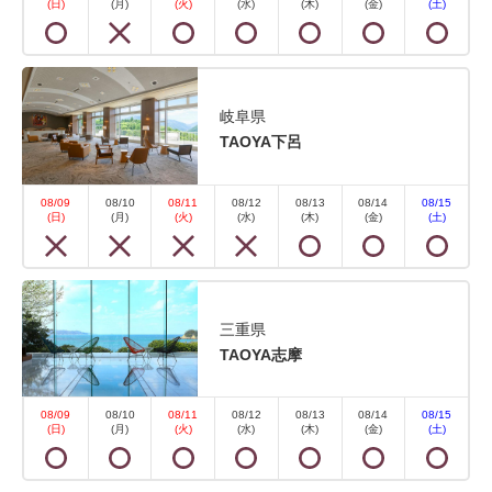
(日)
(月)
(火)
(水)
(木)
(金)
(土)
全体...
空室なし
詳細
岐阜県
TAOYA下呂
空室カレンダー
08/09
08/10
08/11
08/12
08/13
08/14
08/15
(日)
(月)
(火)
(水)
(木)
(金)
(土)
三重県
TAOYA志摩
【禁煙】スタンダードツイン 内風
呂あり
08/09
08/10
08/11
08/12
08/13
08/14
08/15
(日)
(月)
(火)
(水)
(木)
(金)
(土)
2
禁煙
28.70m
1~2名