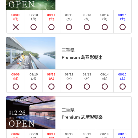
空室なし
詳細
08/09
08/10
08/11
08/12
08/13
08/14
08/15
(日)
(月)
(火)
(水)
(木)
(金)
(土)
空室カレンダー
三重県
Premium 鳥羽彩朝楽
08/09
08/10
08/11
08/12
08/13
08/14
08/15
【禁煙】スタンダード和室 内風呂
(日)
(月)
(火)
(水)
(木)
(金)
(土)
なし(ガーデンビュー)
2
禁煙
35.90m
1~5名
布団×5
三重県
Premium 志摩彩朝楽
Wi-Fiあり（無料）
■設備・アメニティ■ 冷暖房空調・温水洗浄便座・液
08/09
08/10
08/11
08/12
08/13
08/14
08/15