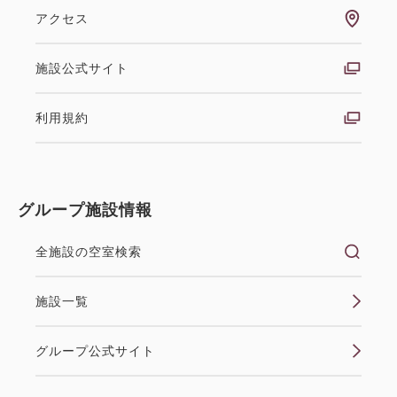
アクセス
施設公式サイト
利用規約
【禁煙】スタンダード和室 内風呂
あり(眺望なし)
グループ施設情報
2
禁煙
27.60m
1~5名
布団×5
Wi-Fiあり（無料）
全施設の空室検索
■設備・アメニティ■ 冷暖房空調・温水洗浄便座・液
施設一覧
晶テレビ・冷蔵庫（中身は空です）・電気ケトル・お
茶セット・フェイスタオル・バスタオル・帯・丹前
グループ公式サイト
※浴衣は浴衣コーナーでお好きな色・柄をお選びいた
だけます。 ※平米数は踏込・お手洗いなども含んだ