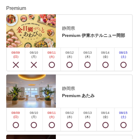
シングルサイズ / 幅90-130cm×2
Premium
Wi-Fiあり（無料）
■設備・アメニティ■ 冷暖房空調・温水洗浄便座・液
静岡県
Premium 伊東ホテルニュー岡部
晶テレビ・冷蔵庫（中身は空です）・電気ケトル・お
茶セット・フェイスタオル・バスタオル・帯・丹前
08/09
08/10
08/11
08/12
08/13
08/14
08/15
※浴衣は浴衣コーナーでお好きな色・柄をお選びいた
(日)
(月)
(火)
(水)
(木)
(金)
(土)
だけます。 ※平米数は踏込・お手洗いなども含んだ
全体...
静岡県
空室なし
詳細
Premium あたみ
08/09
08/10
08/11
08/12
08/13
08/14
08/15
(日)
(月)
(火)
(水)
(木)
(金)
(土)
空室カレンダー