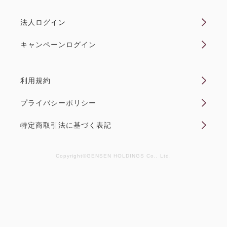
全体...
法人ログイン
空室なし
詳細
キャンペーンログイン
利用規約
空室カレンダー
プライバシーポリシー
特定商取引法に基づく表記
Copyright©GENSEN HOLDINGS Co., Ltd.
【禁煙】スタンダード和室5名定員
内風呂あり(ガーデンビュー)
2
禁煙
33.70m
1~5名
布団×5
Wi-Fiあり（無料）