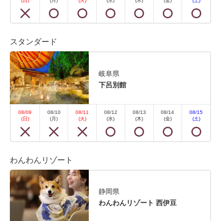
(日)
(月)
(火)
(水)
(木)
(金)
(土)
晶テレビ・冷蔵庫（中身は空です）・電気ケトル・お
茶セット・フェイスタオル・バスタオル・帯・丹前
※浴衣は浴衣コーナーでお好きな色・柄をお選びいた
スタンダード
だけます。 ※平米数は踏込・お手洗いなども含んだ
全体...
岐阜県
下呂別館
空室なし
詳細
08/09
08/10
08/11
08/12
08/13
08/14
08/15
(日)
(月)
(火)
(水)
(木)
(金)
(土)
空室カレンダー
わんわんリゾート
静岡県
わんわんリゾート 西伊豆
【禁煙】スタンダード和室 内風呂