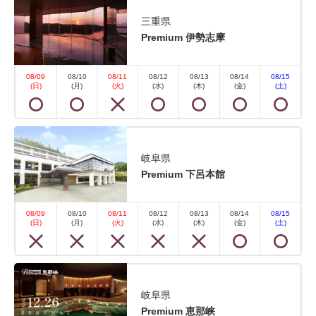
三重県
Premium 伊勢志摩
【禁煙】スタンダード和室 内風呂
08/09
08/10
08/11
08/12
08/13
08/14
08/15
なし(眺望なし)
(日)
(月)
(火)
(水)
(木)
(金)
(土)
2
禁煙
27.60m
1~5名
布団×5
Wi-Fiあり（無料）
岐阜県
Premium 下呂本館
■設備・アメニティ■ 冷暖房空調・温水洗浄便座・液
晶テレビ・冷蔵庫（中身は空です）・電気ケトル・お
08/09
08/10
08/11
08/12
08/13
08/14
08/15
茶セット・フェイスタオル・バスタオル・帯・丹前
(日)
(月)
(火)
(水)
(木)
(金)
(土)
※浴衣は浴衣コーナーでお好きな色・柄をお選びいた
だけます。 ※平米数は踏込・お手洗いなども含んだ
全体...
岐阜県
Premium 恵那峡