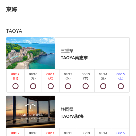
東海
TAOYA
【禁煙】スタンダードツイン 内風
呂なし
三重県
TAOYA南志摩
2
禁煙
28.70m
1~2名
08/09
08/10
08/11
08/12
08/13
08/14
08/15
シングルサイズ / 幅90-130cm×2
(日)
(月)
(火)
(水)
(木)
(金)
(土)
Wi-Fiあり（無料）
■設備・アメニティ■ 冷暖房空調・温水洗浄便座・液
静岡県
晶テレビ・冷蔵庫（中身は空です）・電気ケトル・お
TAOYA熱海
茶セット・フェイスタオル・バスタオル・帯・丹前
※浴衣は浴衣コーナーでお好きな色・柄をお選びいた
08/09
08/10
08/11
08/12
08/13
08/14
08/15
だけます。 ※平米数は踏込・お手洗いなども含んだ