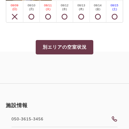
なし
08/09
08/10
08/11
08/12
08/13
08/14
08/15
(日)
(月)
(火)
(水)
(木)
(金)
(土)
2
禁煙
25.60m
1~3名
布団×3
Wi-Fiあり（無料）
■設備・アメニティ■ 冷暖房空調・温水洗浄便座・液
別エリアの空室状況
晶テレビ・冷蔵庫（中身は空です）・電気ケトル・お
茶セット・フェイスタオル・バスタオル・帯・丹前
※浴衣は浴衣コーナーでお好きな色・柄をお選びいた
だけます。 ※平米数は踏込・お手洗いなども含んだ
全体...
空室なし
施設情報
詳細
050-3615-3456
空室カレンダー