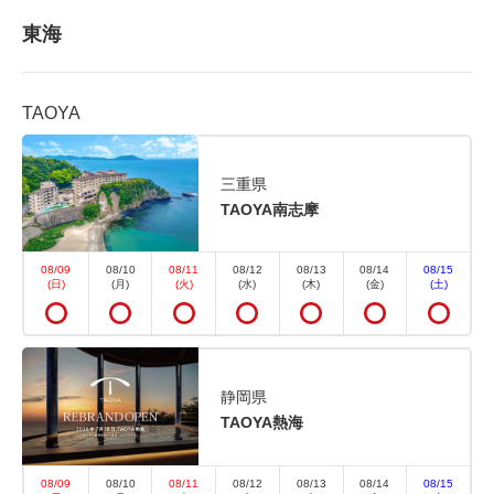
東海
TAOYA
おすすめ
選べるオプション
三重県
【ブルーロックプラン】ここでし
TAOYA南志摩
か手に入らない！限定ノベルティ5
08/09
08/10
08/11
08/12
08/13
08/14
08/15
点セット付★コラボ満喫プラン
(日)
(月)
(火)
(水)
(木)
(金)
(土)
朝食・夕食
現地払い・Web決済
in 15:00~ 19:00 / out 11:00まで
静岡県
TAOYA熱海
ブルーロック×大江戸温泉物語のコラボを記念した、
特別な1泊2食付きプランです！ 温泉で癒され、お腹
08/09
08/10
08/11
08/12
08/13
08/14
08/15
いっぱいの豪華バイキング（朝夕2食）を堪能しなが