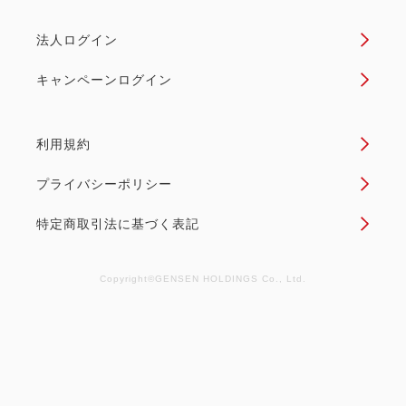
おすすめ
選べるオプション
カニを愉しむ贅沢プラン
法人ログイン
【グルメプラン】本ズワイガニ食
キャンペーンログイン
べ放題（ツメ、脚）付1泊2食 基本
バイキングプラン
利用規約
朝食・夕食
現地払い・Web決済
プライバシーポリシー
in 15:00~ 19:00 / out 11:00まで
特定商取引法に基づく表記
「本ズワイガニ」を贅沢に味わいたい方におすすめ！
本ズワイガニを心ゆくまで召し上がりたい方はこち
Copyright©GENSEN HOLDINGS Co., Ltd.
ら。 ぷりぷり、旨味がギュッと詰まったツメと脚
を、存分にご堪能下さい。 インターネット予約なら
電話予約よりお得にお泊まり頂けます。 ※『本ズワ
イ...