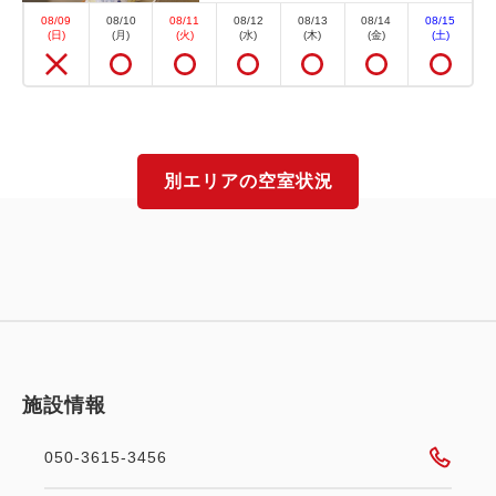
08/09
08/10
08/11
08/12
08/13
08/14
08/15
(日)
(月)
(火)
(水)
(木)
(金)
(土)
空室カレンダー
別エリアの空室状況
選べるオプション
カニを愉しむ贅沢プラン
【グルメプラン】本ズワイガニ姿
まるごと食べ放題付1泊2食 基本バ
イキングプラン
施設情報
朝食・夕食
現地払い・Web決済
050-3615-3456
in 15:00~ 19:00 / out 11:00まで