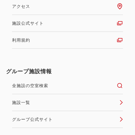
「本ズワイガニ」を贅沢に味わいたい方におすすめ！
アクセス
まるごと一杯の本ズワイガニを心ゆくまで召し上がり
たい方はこちら。 たっぷりと詰まったカニ味噌と身
施設公式サイト
を、存分にご堪能下さい。 ※『本ズワイガニ姿まる
ごと食べ放題』は小学生以上の方へのご提供となり
利用規約
ま...
空室なし
詳細
グループ施設情報
全施設の空室検索
空室カレンダー
施設一覧
グループ公式サイト