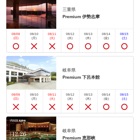
空室カレンダー
三重県
Premium 伊勢志摩
08/09
08/10
08/11
08/12
08/13
08/14
08/15
(日)
(月)
(火)
(水)
(木)
(金)
(土)
おすすめ
選べるオプション
【得旅】思い立ったら温泉旅行♪お
岐阜県
Premium 下呂本館
日にち限定のお得プラン 1泊2食付
基本バイキング
08/09
08/10
08/11
08/12
08/13
08/14
08/15
(日)
(月)
(火)
(水)
(木)
(金)
(土)
朝食・夕食
現地払い・Web決済
in 15:00~ 19:00 / out 11:00まで
岐阜県
WEB予約限定！お日にちが合えばお得に宿泊！ 室数
Premium 恵那峡