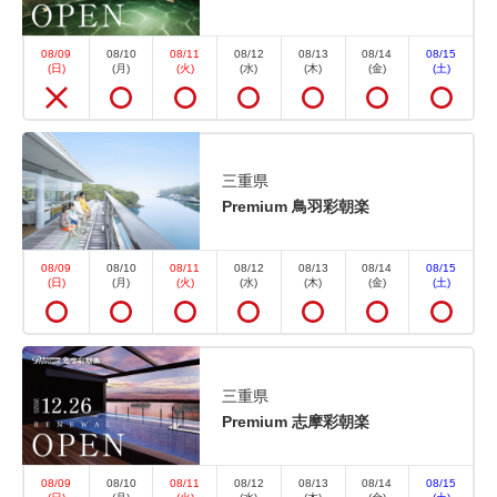
に限りがあるので、ご予約はお早めに！ 有名温泉地
で楽しむ温泉と種類豊富なバイキング、そして心づく
08/09
08/10
08/11
08/12
08/13
08/14
08/15
しのおもてなし。満足できる旅をリーズナブルにお楽
(日)
(月)
(火)
(水)
(木)
(金)
(土)
しみください。 季節料理や郷土料理に加えて和洋
中...
三重県
Premium 鳥羽彩朝楽
空室なし
詳細
08/09
08/10
08/11
08/12
08/13
08/14
08/15
(日)
(月)
(火)
(水)
(木)
(金)
(土)
空室カレンダー
三重県
Premium 志摩彩朝楽
おすすめ
選べるオプション
08/09
08/10
08/11
08/12
08/13
08/14
08/15