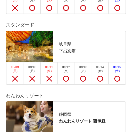
(日)
(月)
(火)
(水)
(木)
(金)
(土)
【1泊2食付】下呂温泉の情緒と名湯
を愉しむ 基本バイキングプラン
スタンダード
朝食・夕食
現地払い・Web決済
岐阜県
in 15:00~ 19:00 / out 11:00まで
下呂別館
下呂別館を満喫したい方におすすめ！1泊2食付の基
本プラン 有名温泉地で楽しむ温泉と種類豊富なバイ
08/09
08/10
08/11
08/12
08/13
08/14
08/15
(日)
(月)
(火)
(水)
(木)
(金)
(土)
キング、そして心づくしのおもてなし。満足できる旅
をリーズナブルにお楽しみください。 インターネッ
ト予約なら電話予約よりお得にお泊まり頂けます。
わんわんリゾート
季...
静岡県
わんわんリゾート 西伊豆
空室なし
詳細