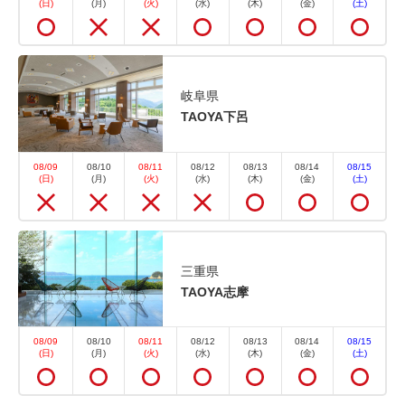
(日)
(月)
(火)
(水)
(木)
(金)
(土)
ら、館内に広がるブルーロックの世界観をたっぷり満
喫。 さらに、宿泊者しか手に入らない【豪華ノベル
ティ5点セ...
岐阜県
TAOYA下呂
空室なし
詳細
08/09
08/10
08/11
08/12
08/13
08/14
08/15
(日)
(月)
(火)
(水)
(木)
(金)
(土)
空室カレンダー
三重県
TAOYA志摩
08/09
08/10
08/11
08/12
08/13
08/14
08/15
おすすめ
選べるオプション
(日)
(月)
(火)
(水)
(木)
(金)
(土)
【早宿45】45日前のご予約でお