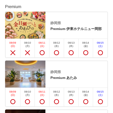
得！1泊2食付 基本バイキングプラ
Premium
ン
静岡県
Premium 伊東ホテルニュー岡部
朝食・夕食
現地払い・Web決済
in 15:00~ 19:00 / out 11:00まで
08/09
08/10
08/11
08/12
08/13
08/14
08/15
(日)
(月)
(火)
(水)
(木)
(金)
(土)
WEB予約限定！45日前までのご予約でお得に宿泊！
室数に限りがあるので、ご予約はお早めに！ 有名温
泉地で楽しむ温泉と種類豊富なバイキング、そして心
づくしのおもてなし。満足できる旅をリーズナブルに
静岡県
Premium あたみ
お楽しみください。 季節料理や郷土料理に加えて...
08/09
08/10
08/11
08/12
08/13
08/14
08/15
(日)
(月)
(火)
(水)
(木)
(金)
(土)
空室なし
詳細